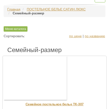
navig
Главная
ПОСТЕЛЬНОЕ БЕЛЬЕ САТИН ЛЮКС
Семейный-размер
Меню каталога
Сортировать:
по цене
|
по названию
Семейный-размер
Семейное постельное белье ТК-307